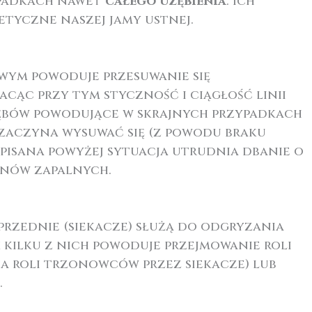
ypadkach nawet
całego uzębienia
. Ich
etyczne naszej jamy ustnej.
wym powoduje przesuwanie się
acąc przy tym styczność i ciągłość linii
 zębów powodujące w skrajnych przypadkach
 zaczyna wysuwać się (z powodu braku
pisana powyżej sytuacja utrudnia dbanie o
anów zapalnych.
 przednie (siekacze) służą do odgryzania
kilku z nich powoduje przejmowanie roli
ia roli trzonowców przez siekacze) lub
.