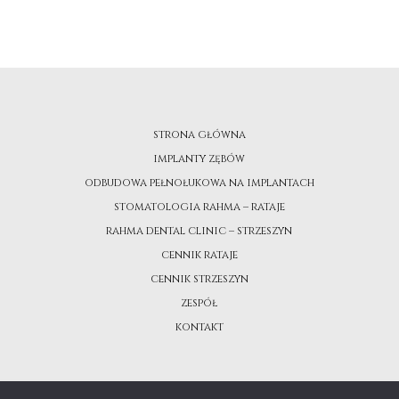
strona główna
implanty zębów
odbudowa pełnołukowa na implantach
stomatologia rahma – rataje
rahma dental clinic – strzeszyn
cennik rataje
cennik strzeszyn
zespół
kontakt
stomatologia rahma 2022
©
all right