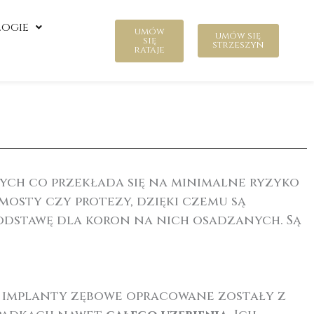
ogie
umów
umów się
się
strzeszyn
rataje
ych co przekłada się na minimalne ryzyko
mosty czy protezy, dzięki czemu są
podstawę dla koron na nich osadzanych. Są
 implanty zębowe opracowane zostały z