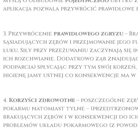
myślą o odbudowie
pojedynczego
ubytku 
aplikacja pozwala przywrócić prawidłowe f
3. Przywrócenie
prawidłowego zgryzu
– B
sąsiadujących zębów i przejmowanie jego fu
łuku. Siły przy przeżuwaniu zaczynają si
ich rozchwianie. Dodatkowo ząb znajdując
podparcia) spłycając przy tym swój korzeń
higienę jamy ustnej co konsekwencje ma w
4.
Korzyści zdrowotne
– poszczególne zęby
pokarmu natomiast tylne – (przedtrzonowc
brakujących zębów i w konsekwencji do ich
problemów układu pokarmowego (z powodu 