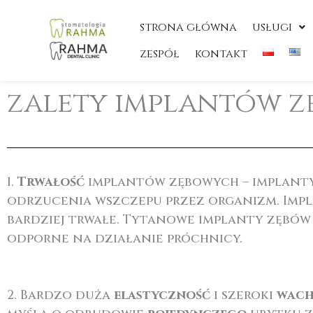
Przejdź
do
strona główna
usługi
treści
zespół
kontakt
zalety implantów 
1.
Trwałość
implantów zębowych –
implant
odrzucenia wszczepu przez organizm. Impla
bardziej trwałe. Tytanowe implanty zębów 
odporne na działanie próchnicy.
2. Bardzo duża
elastyczność
i szeroki
wach