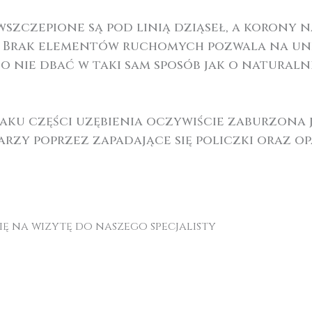
szczepione są pod linią dziąseł, a korony n
 Brak elementów ruchomych pozwala na uni
 nie dbać w taki sam sposób jak o naturalne
raku części uzębienia oczywiście zaburzona 
zy poprzez zapadające się policzki oraz op
.
ę na wizytę do naszego specjalisty