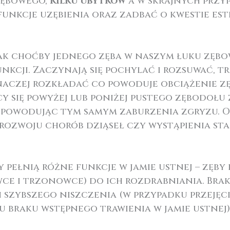
zębowego,
kilku
ubytków
a w skrajnych prz
unkcje uzębienia oraz zadbać o kwestie est
rak choćby jednego zęba w naszym łuku zębo
nkcji. Zaczynają się pochylać i rozsuwać, tr
ę inaczej rozkładać co powoduje obciążenie
y się powyżej lub poniżej pustego zębodołu
, powodując tym samym zaburzenia zgryzu. O
 rozwoju chorób dziąseł czy wystąpienia st
 pełnią różne funkcje w jamie ustnej – zęby
e i trzonowce) do ich rozdrabniania. Brak 
 szybszego niszczenia (w przypadku przejęc
braku wstępnego trawienia w jamie ustnej)