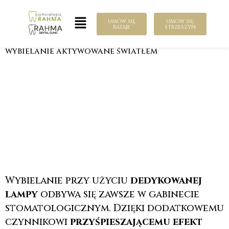
Przejdź
Menu
do
umów się
umów się
rataje
strzeszyn
treści
wybielanie aktywowane światłem
Wybielanie przy użyciu
dedykowanej
lampy
odbywa się zawsze w gabinecie
stomatologicznym. Dzięki dodatkowemu
czynnikowi
przyśpieszającemu efekt