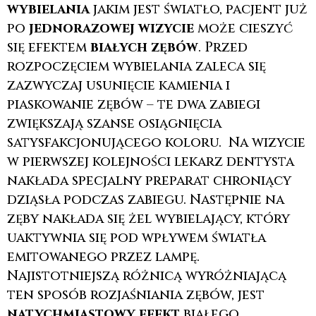
wybielania
jakim jest światło, pacjent już
po
jednorazowej
wizycie
może cieszyć
się efektem
białych zębów
. Przed
rozpoczęciem wybielania zaleca się
zazwyczaj usunięcie kamienia i
piaskowanie zębów – te dwa zabiegi
zwiększają szanse osiągnięcia
satysfakcjonującego koloru. Na wizycie
w pierwszej kolejności lekarz dentysta
nakłada specjalny preparat chroniący
dziąsła podczas zabiegu. Następnie na
zęby nakłada się żel wybielający, który
uaktywnia się pod wpływem światła
emitowanego przez lampę.
Najistotniejszą różnicą wyróżniającą
ten sposób rozjaśniania zębów, jest
natychmiastowy efekt
białego